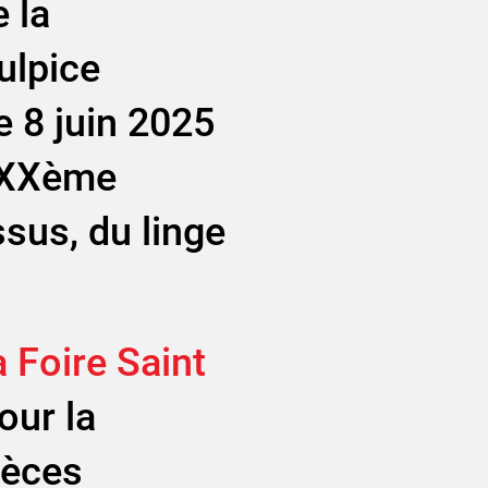
 la
ulpice
 8 juin 2025
u XXème
ssus, du linge
 Foire Saint
our la
pièces