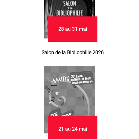
28 au 31 mai
Salon de la Bibliophilie 2026
21 au 24 mai